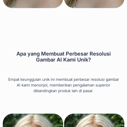
Apa yang Membuat Perbesar Resolusi
Gambar AI Kami Unik?
Empat keunggulan unik ini membuat perbesar resolusi gambar
AI kami menonjol, memberikan pengalaman superior
dibandingkan produk lain di pasar.