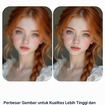
Perbesar Gambar untuk Kualitas Lebih Tinggi dan