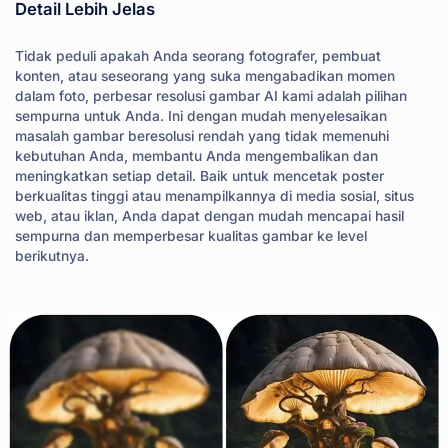
Detail Lebih Jelas
Tidak peduli apakah Anda seorang fotografer, pembuat
konten, atau seseorang yang suka mengabadikan momen
dalam foto, perbesar resolusi gambar AI kami adalah pilihan
sempurna untuk Anda. Ini dengan mudah menyelesaikan
masalah gambar beresolusi rendah yang tidak memenuhi
kebutuhan Anda, membantu Anda mengembalikan dan
meningkatkan setiap detail. Baik untuk mencetak poster
berkualitas tinggi atau menampilkannya di media sosial, situs
web, atau iklan, Anda dapat dengan mudah mencapai hasil
sempurna dan memperbesar kualitas gambar ke level
berikutnya.