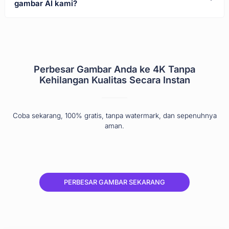
gambar AI kami?
Perbesar Gambar Anda ke 4K Tanpa
Kehilangan Kualitas Secara Instan
Coba sekarang, 100% gratis, tanpa watermark, dan sepenuhnya
aman.
PERBESAR GAMBAR SEKARANG