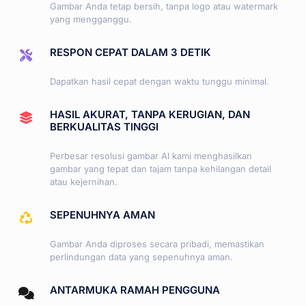
Gambar Anda tetap bersih, tanpa logo atau watermark
yang mengganggu.
RESPON CEPAT DALAM 3 DETIK
Dapatkan hasil cepat dengan waktu tunggu minimal.
HASIL AKURAT, TANPA KERUGIAN, DAN
BERKUALITAS TINGGI
Perbesar resolusi gambar AI kami menghasilkan
gambar yang tepat dan tajam tanpa kehilangan detail
atau kejernihan.
SEPENUHNYA AMAN
Gambar Anda diproses secara pribadi, memastikan
perlindungan data yang sepenuhnya aman.
ANTARMUKA RAMAH PENGGUNA