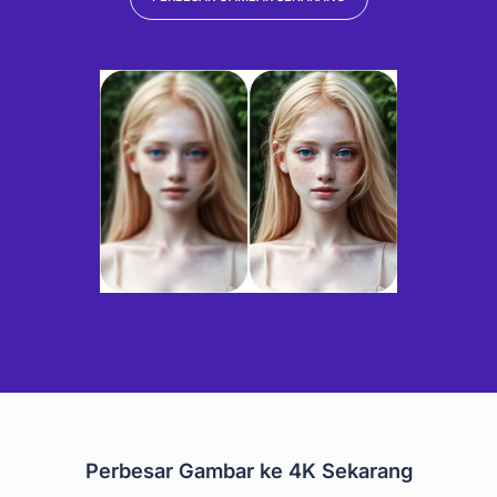
Perbesar Gambar ke 4K Sekarang