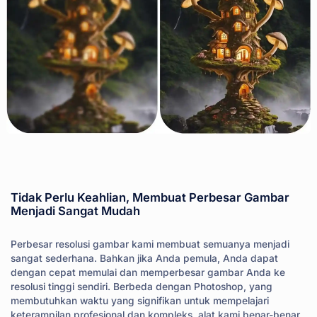
Tidak Perlu Keahlian, Membuat Perbesar Gambar
Menjadi Sangat Mudah
Perbesar resolusi gambar kami membuat semuanya menjadi
sangat sederhana. Bahkan jika Anda pemula, Anda dapat
dengan cepat memulai dan memperbesar gambar Anda ke
resolusi tinggi sendiri. Berbeda dengan Photoshop, yang
membutuhkan waktu yang signifikan untuk mempelajari
keterampilan profesional dan kompleks, alat kami benar-benar