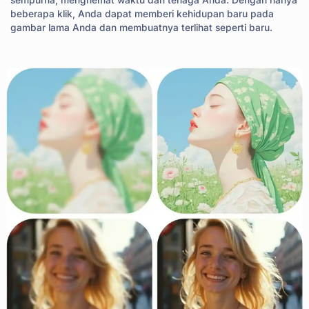
beberapa klik, Anda dapat memberi kehidupan baru pada
gambar lama Anda dan membuatnya terlihat seperti baru.