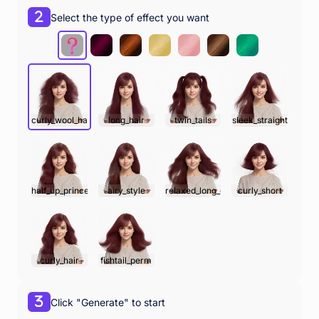
Select the type of effect you want
curly_wool_hair
long_hair
twin_tails
sleek_straight
half_up_princess
airy_style
relaxed_long_curls
curly_short
curly_hair
fishtail_perm
Click "Generate" to start