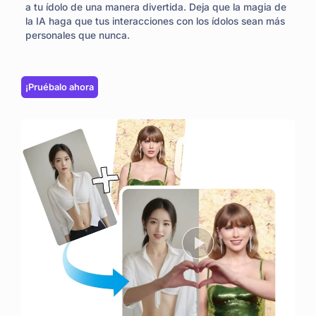
a tu ídolo de una manera divertida. Deja que la magia de
la IA haga que tus interacciones con los ídolos sean más
personales que nunca.
¡Pruébalo ahora