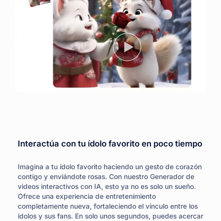
Interactúa con tu ídolo favorito en poco tiempo
Imagina a tu ídolo favorito haciendo un gesto de corazón
contigo y enviándote rosas. Con nuestro Generador de
videos interactivos con IA, esto ya no es solo un sueño.
Ofrece una experiencia de entretenimiento
completamente nueva, fortaleciendo el vínculo entre los
ídolos y sus fans. En solo unos segundos, puedes acercar