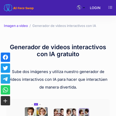
LOGIN
Imagen a video
Generador de videos interactivos con IA
Generador de videos interactivos
con IA gratuito
Sube dos imágenes y utiliza nuestro generador de
videos interactivos con IA para hacer que interactúen
de manera divertida.